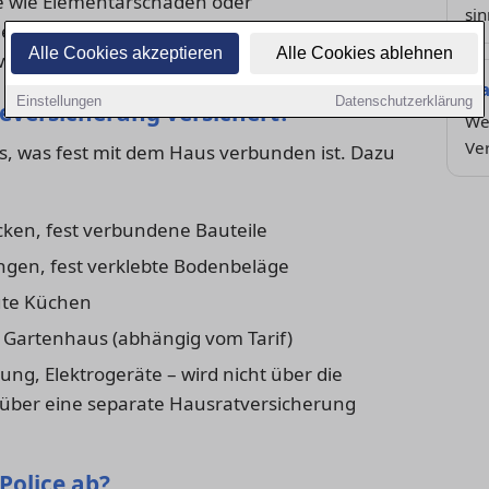
ne wie Elementarschäden oder
sin
dentisch. Wer sein Haus optimal absichern
Alle Cookies akzeptieren
Alle Cookies ablehnen
was im Vertrag steht.
Ha
Einstellungen
Datenschutzerklärung
eversicherung versichert?
We
Ve
les, was fest mit dem Haus verbunden ist. Dazu
en, fest verbundene Bauteile
ungen, fest verklebte Bodenbeläge
ute Küchen
r Gartenhaus (abhängig vom Tarif)
ng, Elektrogeräte – wird nicht über die
ber eine separate Hausratversicherung
Police ab?