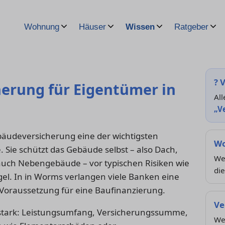
Wohnung
Häuser
Wissen
Ratgeber
?
V
rung für Eigentümer in
All
„V
bäudeversicherung eine der wichtigsten
Wo
Sie schützt das Gebäude selbst – also Dach,
We
 auch Nebengebäude – vor typischen Risiken wie
die
gel. In in Worms verlangen viele Banken eine
oraussetzung für eine Baufinanzierung.
Ve
fe stark: Leistungsumfang, Versicherungssumme,
We