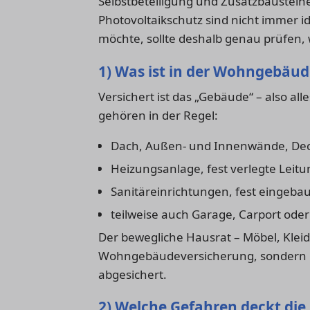
Selbstbeteiligung und Zusatzbaustei
Photovoltaikschutz sind nicht immer i
möchte, sollte deshalb genau prüfen, 
1) Was ist in der Wohngebäud
Versichert ist das „Gebäude“ – also al
gehören in der Regel:
Dach, Außen- und Innenwände, Deck
Heizungsanlage, fest verlegte Leit
Sanitäreinrichtungen, fest eingeba
teilweise auch Garage, Carport ode
Der bewegliche Hausrat – Möbel, Kleidu
Wohngebäudeversicherung, sondern ü
abgesichert.
2) Welche Gefahren deckt die 