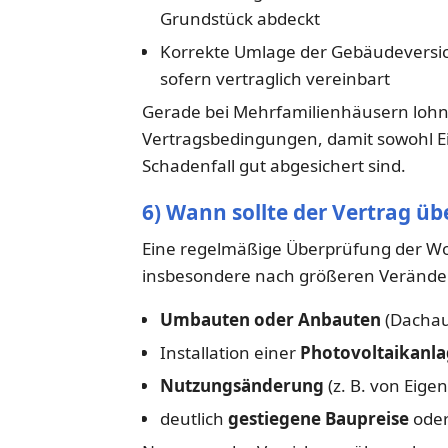
Grundstück abdeckt
Korrekte Umlage der Gebäudeversi
sofern vertraglich vereinbart
Gerade bei Mehrfamilienhäusern lohnt 
Vertragsbedingungen, damit sowohl Ei
Schadenfall gut abgesichert sind.
6) Wann sollte der Vertrag ü
Eine regelmäßige Überprüfung der Wo
insbesondere nach größeren Veränd
Umbauten oder Anbauten
(Dachau
Installation einer
Photovoltaikanl
Nutzungsänderung
(z. B. von Eig
deutlich
gestiegene Baupreise
oder