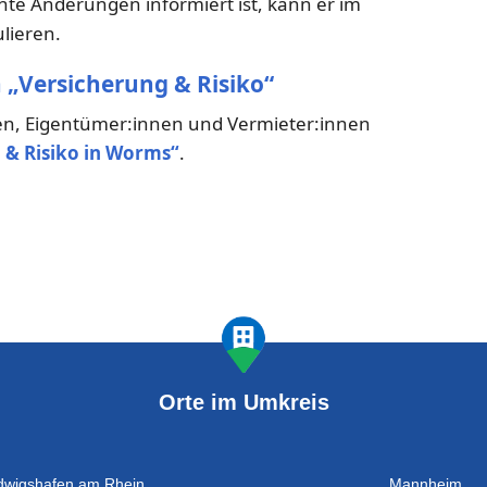
nte Änderungen informiert ist, kann er im
lieren.
 „Versicherung & Risiko“
en, Eigentümer:innen und Vermieter:innen
 & Risiko in Worms“
.
Orte im Umkreis
dwigshafen am Rhein
Mannheim