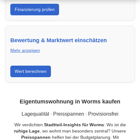
Was kannst du dir leisten? Banken in Worms &
Finanzierung prüfen
Kredite vergleichen und Förderprogramme optimal
nutzen.
Bewertung & Marktwert einschätzen
Mehr anzeigen
Kaufpreis einordnen, Vergleichsobjekte in Worms
Wert berechnen
verstehen und Risiken minimieren – kompakt erklärt.
Eigentumswohnung in Worms kaufen
Lagequalität · Preisspannen · Provisionsfrei
Wir verdichten
Stadtteil-Insights für Worms
: Wo ist die
ruhige Lage
, wo wohnt man besonders zentral? Unsere
Preisspannen
helfen bei der Budgetplanung. Mit