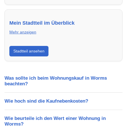
Mein Stadtteil im Überblick
Mehr anzeigen
Erfahre mehr über deinen Stadtteil in Worms:
Stadtteil ansehen
Lebensqualität, Verkehrsanbindung, Schulen,
Freizeitmöglichkeiten und Mietpreise.
Was sollte ich beim Wohnungskauf in Worms
beachten?
Wie hoch sind die Kaufnebenkosten?
Wie beurteile ich den Wert einer Wohnung in
Worms?