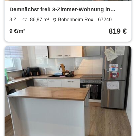
Demnächst frei! 3-Zimmer-Wohnung in
Bobenheim-Roxheim
3 Zi.
ca. 86,87 m²
Bobenheim-Rox... 67240
819 €
9 €/m²