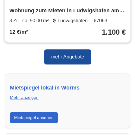
Wohnung zum Mieten in Ludwigshafen am
Rhein 1.100 € 90 m²
3 Zi.
ca. 90,00 m²
Ludwigshafen ... 67063
1.100 €
12 €/m²
mehr Angebote
Mietspiegel lokal in Worms
Mehr anzeigen
Erhalte einen Überblick über die aktuellen Mietpreise
Mietspiegel ansehen
regional in Worms. So weißt du genau, welche Miete
fair ist und wo sich ein Vergleich lohnt.