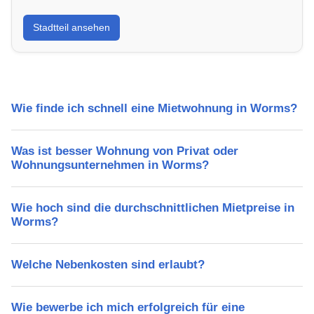
Erfahre mehr über deinen Stadtteil in Worms:
Stadtteil ansehen
Lebensqualität, Verkehrsanbindung, Schulen,
Freizeitmöglichkeiten und Mietpreise.
Wie finde ich schnell eine Mietwohnung in Worms?
Was ist besser Wohnung von Privat oder
Wohnungsunternehmen in Worms?
Wie hoch sind die durchschnittlichen Mietpreise in
Worms?
Welche Nebenkosten sind erlaubt?
Wie bewerbe ich mich erfolgreich für eine