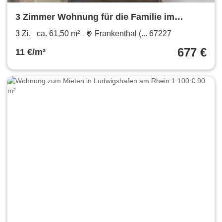
3 Zimmer Wohnung für die Familie im
Erdgeschoß
3 Zi.
ca. 61,50 m²
Frankenthal (... 67227
677 €
11 €/m²