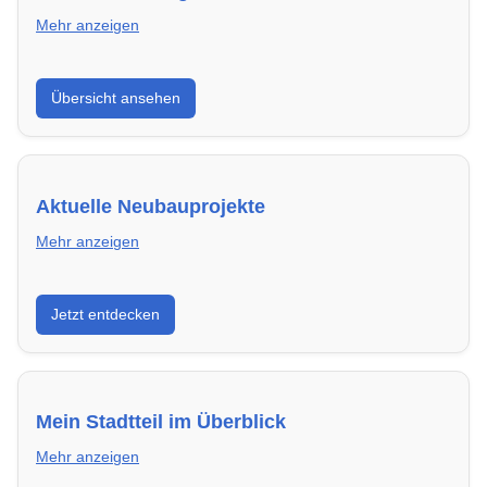
Mehr anzeigen
Hier findest du die wichtigsten Anbieter in Worms –
Übersicht ansehen
von Genossenschaften bis zu privaten Vermietern.
Aktuelle Neubauprojekte
Mehr anzeigen
Entdecke Neubauprojekte in Worms – modern,
Jetzt entdecken
energieeffizient und sofort bezugsfertig.
Mein Stadtteil im Überblick
Mehr anzeigen