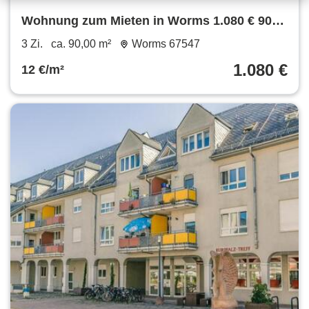
Wohnung zum Mieten in Worms 1.080 € 90
m²
3 Zi.
ca. 90,00 m²
Worms 67547
1.080 €
12 €/m²